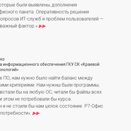
которые были выявлены, дополнения
фисного пакета. Оперативность решения
опросов ИТ-служб и проблем пользователей —
е важный фактор.»
▶▶
нко
а информационного обеспечения ГКУ СК «Краевой
хнологий»
е ПО, нам нужно было найти баланс между
кими критериями. Нам нужны были программы,
встали бы на любую ОС, читали бы файлы всех
и этом не потребовали бы курса
 и не стоили бы нам целое состояние. Р7-Офис
 потребности».
▶▶