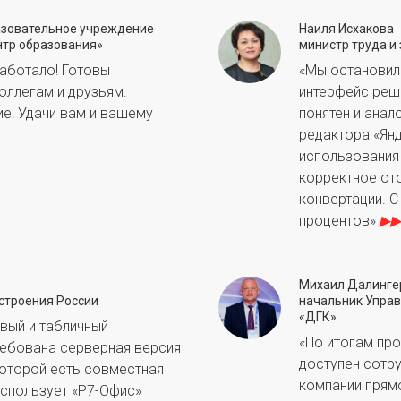
зовательное учреждение
Наиля Исхакова
нтр образования»
министр труда и
работало! Готовы
«Мы остановили
оллегам и друзьям.
интерфейс реш
е! Удачи вам и вашему
понятен и анал
редактора «Ян
использования
корректное от
конвертации. С
процентов»
▶▶
Михаил Далинге
строения России
начальник Управ
«ДГК»
вый и табличный
«По итогам пр
ребована серверная версия
доступен сотр
 которой есть совместная
компании прям
использует «Р7-Офис»