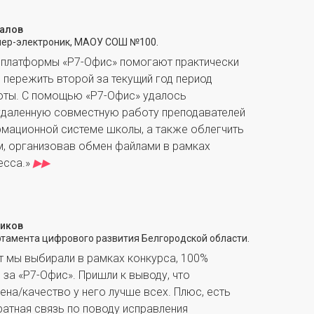
палов
ер-электроник, МАОУ СОШ №100.
платформы «Р7-Офис» помогают практически
 пережить второй за текущий год период
оты. С помощью «Р7-Офис» удалось
удаленную совместную работу преподавателей
рмационной системе школы, а также облегчить
м, организовав обмен файлами в рамках
есса.»
▶▶
ников
тамента цифрового развития Белгородской области.
т мы выбирали в рамках конкурса, 100%
за «Р7-Офис». Пришли к выводу, что
на/качество у него лучше всех. Плюс, есть
атная связь по поводу исправления