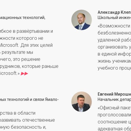
Александр Кле
мационных технологий,
Школьный инжен
«Возможности 
ибкое в развёртывании и
безболезненно
жности которого не
удаленной раб
icrosoft. Для этих целей
организовать 
В результате мы
в единой инфо
чего, это решение
жизнь ученика
рудников, которые раньше
учебного проц
icrosoft.»
▶
▶
Евгений Мирош
х технологий и связи Ямало-
Начальник депар
«Офисный паке
арства в области
проголосовали 
развивать отечественные
соотношение це
нную безопасность и,
адекватная обр