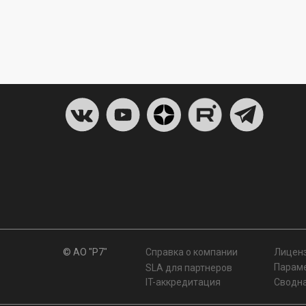
© АО "Р7"
Справка о компании
Лицен
Параме
SLA для партнеров
IT-аккредитация
Сводн