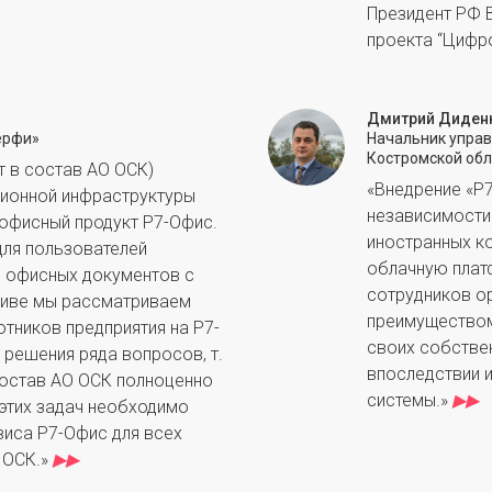
Президент РФ 
проекта “Цифр
Дмитрий Диден
ерфи»
Начальник упра
Костромской обл
т в состав АО ОСК)
«Внедрение «Р
ционной инфраструктуры
независимости 
офисный продукт Р7-Офис.
иностранных к
для пользователей
облачную платф
ю офисных документов с
сотрудников о
тиве мы рассматриваем
преимуществом
тников предприятия на Р7-
своих собстве
 решения ряда вопросов, т.
впоследствии 
 состав АО ОСК полноценно
системы.»
▶▶
этих задач необходимо
иса Р7-Офис для всех
 ОСК.»
▶▶