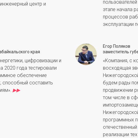
пользователей 
 инженерный центр и
этапе начала 
процессов раб
эксплуатации п
Егор Поляков
абайкальского края
заместитель губ
нергетики, цифровизации и
«Компания, с к
а 2020 года тестировали
восходящая зве
раммное обеспечение
Нижегородской
, способный составить
будем рады по
иям».
▶▶
продвижении ря
том числе в сф
импортозамеще
Нижегородской
программных п
отечественный
реализации тех