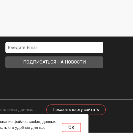
ональных данных
Показать карту сайта ➘
данных
зование файлов cookie, данных
OK
ать его удобнее для вас.