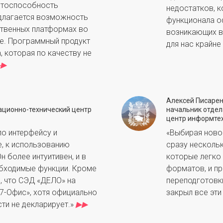
нтоспособность
недостатков, 
едлагается возможность
функционала о
ственных платформах во
возникающих в
ле. Программный продукт
для нас крайн
 которая по качеству не
▶
▶
Алексей Писаре
ационно-технический центр
начальник отдел
центр информте
по интерфейсу и
«Выбирая ново
e, к использованию
сразу несколь
н более интуитивен, и в
которые легко 
обходимые функции. Кроме
форматов, и пр
, что СЭД «ДЕЛО» на
переподготовки
Р7-Офис», хотя официально
закрыл все эти
и не декларирует.
»
▶
▶