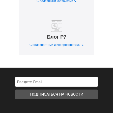
С полезными карточками ➘
Блог Р7
С полезностями и интересностями ➘